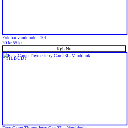
Foldbar vanddunk – 10L
30
kr.
55
kr.
Den
Den
Køb Nu
oprindelige
aktuelle
pris
pris
TILBUD!
var:
er:
55 kr..
30 kr..
Easy Camp Thyme Jerry Can 23l – Vanddunk