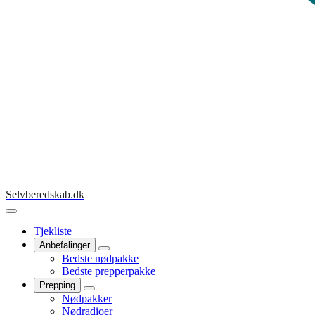
Selvberedskab
.
dk
Tjekliste
Anbefalinger
Bedste nødpakke
Bedste prepperpakke
Prepping
Nødpakker
Nødradioer