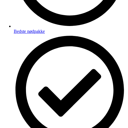
Bedste nødpakke