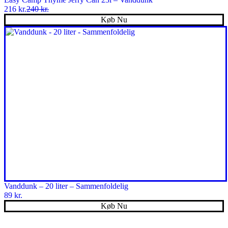
216
kr.
240
kr.
Den
Den
Køb Nu
oprindelige
aktuelle
pris
pris
var:
er:
240 kr..
216 kr..
Vanddunk – 20 liter – Sammenfoldelig
89
kr.
Køb Nu