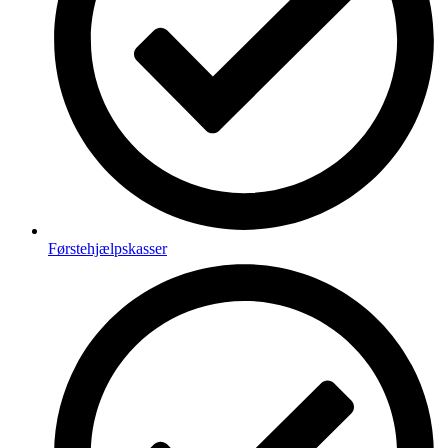
Førstehjælpskasser