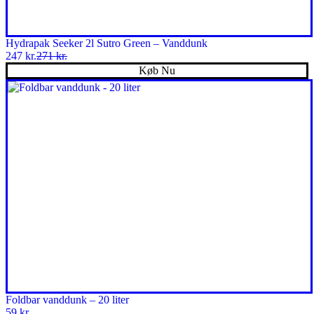
Hydrapak Seeker 2l Sutro Green – Vanddunk
247
kr.
271
kr.
Den
Den
Køb Nu
oprindelige
aktuelle
pris
pris
var:
er:
271 kr..
247 kr..
Foldbar vanddunk – 20 liter
59
kr.