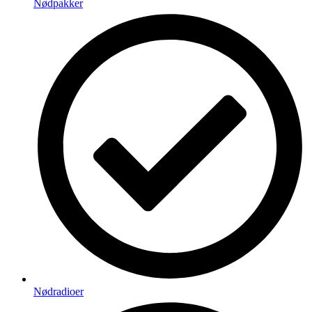
Nødpakker
Nødradioer