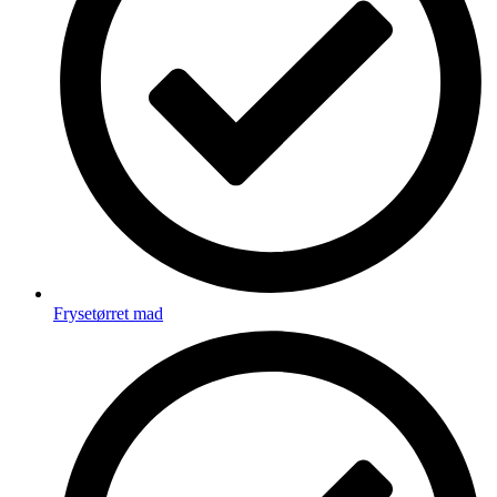
Frysetørret mad