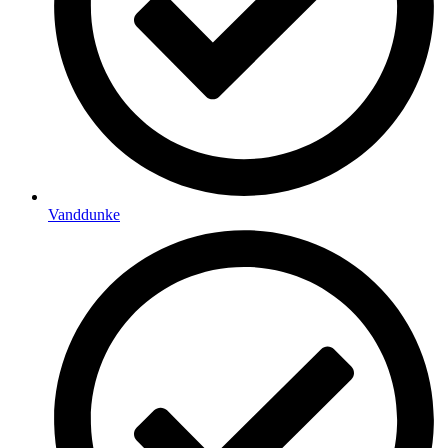
Vanddunke