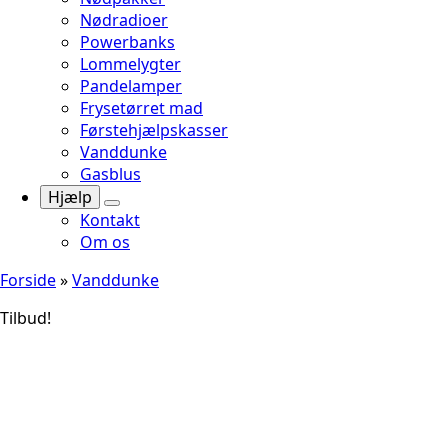
Nødradioer
Powerbanks
Lommelygter
Pandelamper
Frysetørret mad
Førstehjælpskasser
Vanddunke
Gasblus
Hjælp
Kontakt
Om os
Forside
»
Vanddunke
Tilbud!