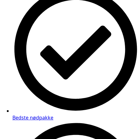
Bedste nødpakke