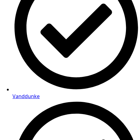
Vanddunke