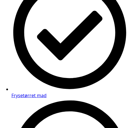
Frysetørret mad