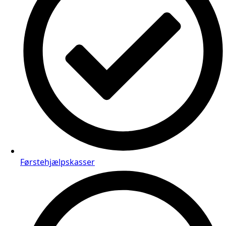
Førstehjælpskasser