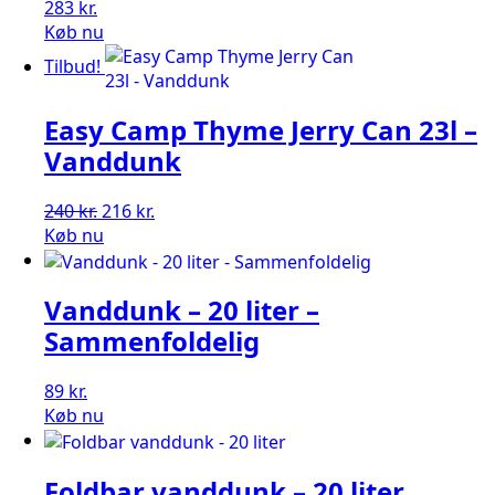
283
kr.
Køb nu
Tilbud!
Easy Camp Thyme Jerry Can 23l –
Vanddunk
Den
Den
240
kr.
216
kr.
oprindelige
aktuelle
Køb nu
pris
pris
var:
er:
Vanddunk – 20 liter –
240 kr..
216 kr..
Sammenfoldelig
89
kr.
Køb nu
Foldbar vanddunk – 20 liter