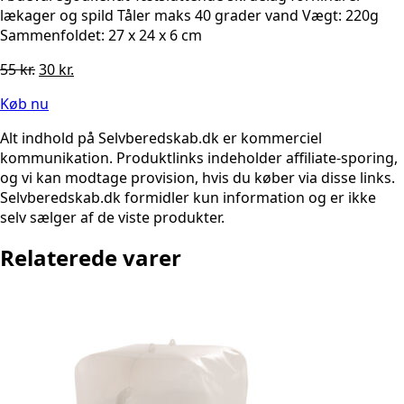
lækager og spild Tåler maks 40 grader vand Vægt: 220g
Sammenfoldet: 27 x 24 x 6 cm
Den
Den
55
kr.
30
kr.
oprindelige
aktuelle
Køb nu
pris
pris
var:
er:
Alt indhold på Selvberedskab.dk er kommerciel
55 kr..
30 kr..
kommunikation. Produktlinks indeholder affiliate-sporing,
og vi kan modtage provision, hvis du køber via disse links.
Selvberedskab.dk formidler kun information og er ikke
selv sælger af de viste produkter.
Relaterede varer