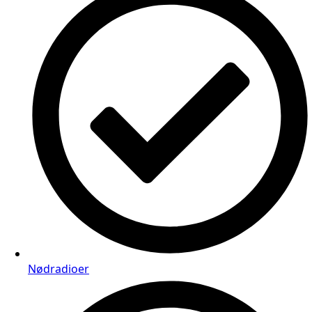
Nødradioer