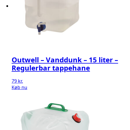
Outwell – Vanddunk – 15 liter –
Regulerbar tappehane
79
kr.
Køb nu