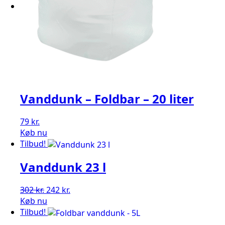
Vanddunk – Foldbar – 20 liter
79
kr.
Køb nu
Tilbud!
Vanddunk 23 l
Den
Den
302
kr.
242
kr.
oprindelige
aktuelle
Køb nu
pris
pris
Tilbud!
var:
er: