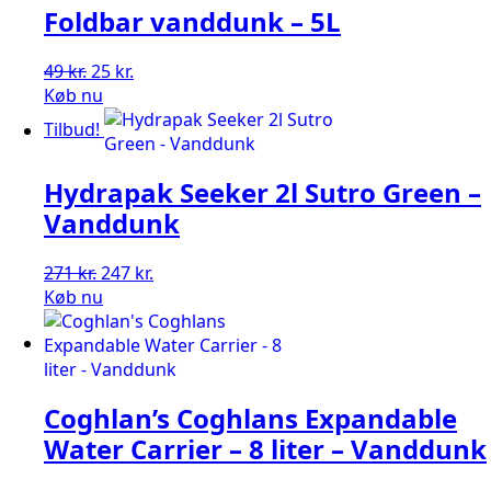
Foldbar vanddunk – 5L
302 kr..
242 kr..
Den
Den
49
kr.
25
kr.
oprindelige
aktuelle
Køb nu
pris
pris
Tilbud!
var:
er:
49 kr..
25 kr..
Hydrapak Seeker 2l Sutro Green –
Vanddunk
Den
Den
271
kr.
247
kr.
oprindelige
aktuelle
Køb nu
pris
pris
var:
er:
271 kr..
247 kr..
Coghlan’s Coghlans Expandable
Water Carrier – 8 liter – Vanddunk