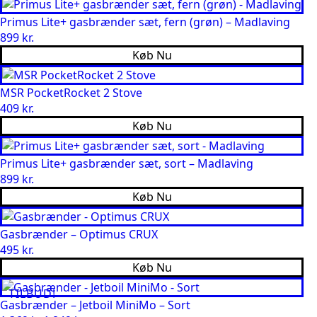
Primus Lite+ gasbrænder sæt, fern (grøn) – Madlaving
899
kr.
Køb Nu
MSR PocketRocket 2 Stove
409
kr.
Køb Nu
Primus Lite+ gasbrænder sæt, sort – Madlaving
899
kr.
Køb Nu
Gasbrænder – Optimus CRUX
495
kr.
Køb Nu
TILBUD!
Gasbrænder – Jetboil MiniMo – Sort