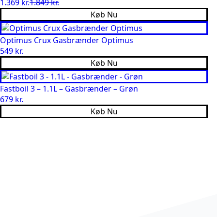
1.369
kr.
1.849
kr.
Den
Den
Køb Nu
oprindelige
aktuelle
pris
pris
var:
er:
Optimus Crux Gasbrænder Optimus
1.849 kr..
1.369 kr..
549
kr.
Køb Nu
Fastboil 3 – 1.1L – Gasbrænder – Grøn
679
kr.
Køb Nu