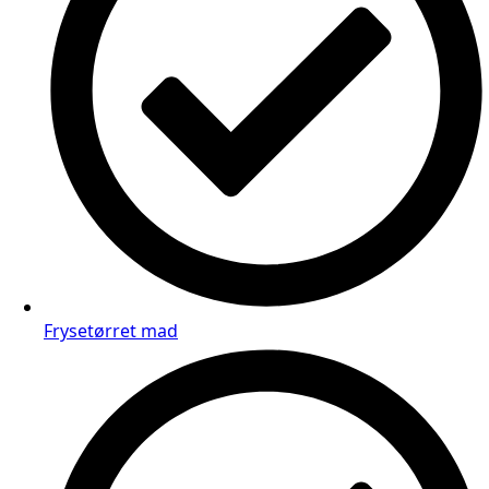
Frysetørret mad