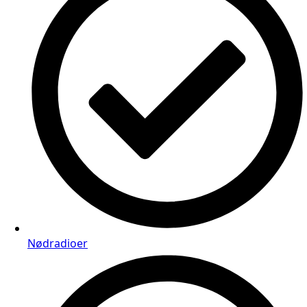
Nødradioer