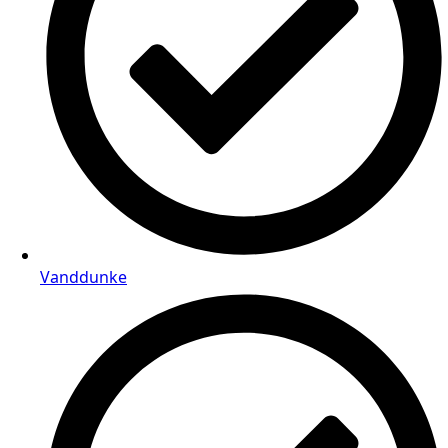
Vanddunke