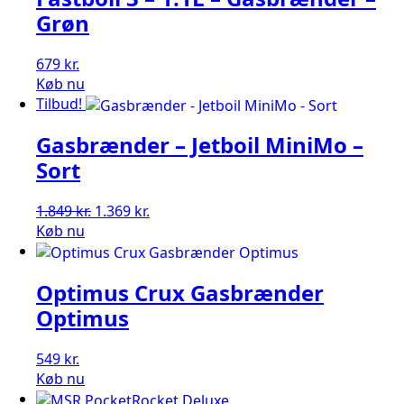
Grøn
679
kr.
Køb nu
Tilbud!
Gasbrænder – Jetboil MiniMo –
Sort
Den
Den
1.849
kr.
1.369
kr.
oprindelige
aktuelle
Køb nu
pris
pris
var:
er:
Optimus Crux Gasbrænder
1.849 kr..
1.369 kr..
Optimus
549
kr.
Køb nu