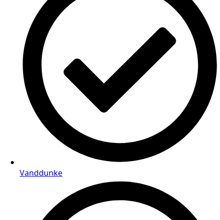
Vanddunke