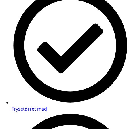
Frysetørret mad