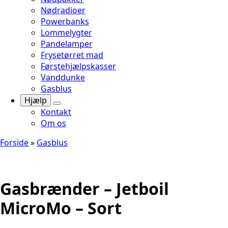
Nødradioer
Powerbanks
Lommelygter
Pandelamper
Frysetørret mad
Førstehjælpskasser
Vanddunke
Gasblus
Hjælp
Kontakt
Om os
Forside
»
Gasblus
Gasbrænder – Jetboil
MicroMo – Sort