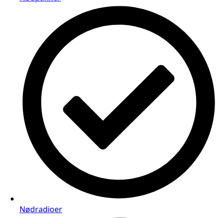
Nødradioer