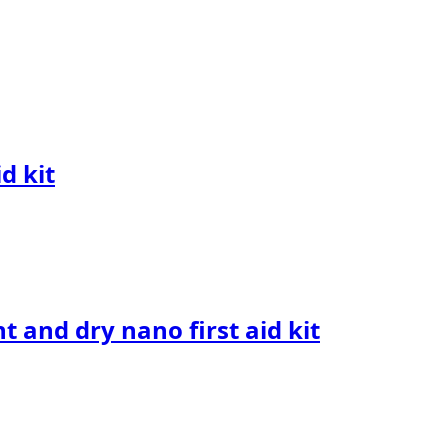
d kit
t and dry nano first aid kit