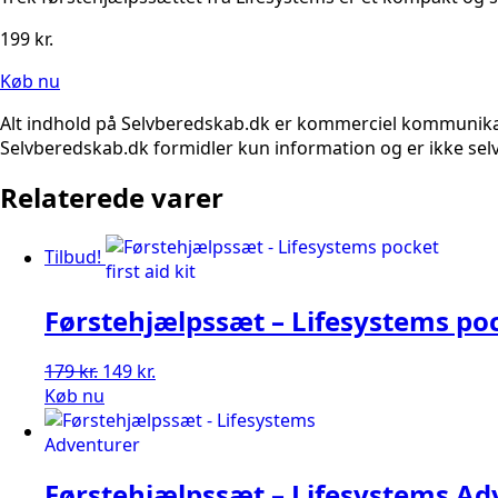
199
kr.
Køb nu
Alt indhold på Selvberedskab.dk er kommerciel kommunikatio
Selvberedskab.dk formidler kun information og er ikke selv
Relaterede varer
Tilbud!
Førstehjælpssæt – Lifesystems pock
Den
Den
179
kr.
149
kr.
oprindelige
aktuelle
Køb nu
pris
pris
var:
er:
179 kr..
149 kr..
Førstehjælpssæt – Lifesystems Ad