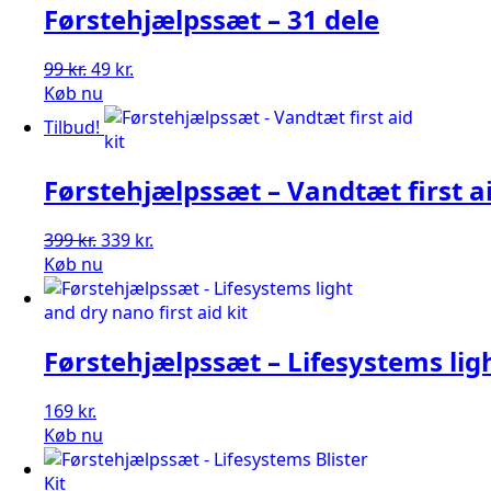
Førstehjælpssæt – 31 dele
Den
Den
99
kr.
49
kr.
oprindelige
aktuelle
Køb nu
pris
pris
Tilbud!
var:
er:
99 kr..
49 kr..
Førstehjælpssæt – Vandtæt first ai
Den
Den
399
kr.
339
kr.
oprindelige
aktuelle
Køb nu
pris
pris
var:
er:
399 kr..
339 kr..
Førstehjælpssæt – Lifesystems ligh
169
kr.
Køb nu