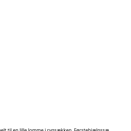
elt til en lille lomme i rygsækken. Førstehjælpssæ