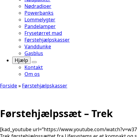
Nødradioer
Powerbanks
Lommelygter
Pandelamper
Frysetørret mad
Førstehjælpskasser
Vanddunke
Gasblus
Hjælp
Kontakt
Om os
Forside
»
Førstehjælpskasser
Førstehjælpssæt – Trek
[kad_youtube url=”https://www.youtube.com/watch?v=w37
Trek førstehjælpssættet fra Lifesystems er et kompakt og sm