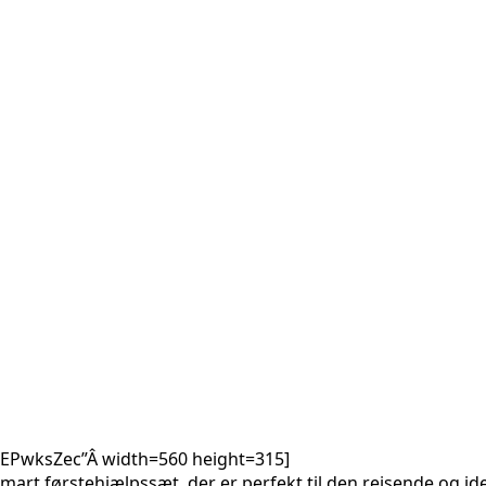
EPwksZec”Â width=560 height=315]
art førstehjælpssæt, der er perfekt til den rejsende og ide