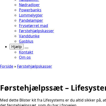
Nødradioer
Powerbanks
Lommelygter
Pandelamper
Frysetørret mad
Førstehjælpskasser
Vanddunke
Gasblus
Hjælp
Kontakt
Om os
Forside
»
Førstehjælpskasser
Førstehjælpssæt – Lifesystem
Med dette Blister kit fra Lifesystems er du altid sikker på,
det førstehjælpssæt, som du har i forvejen.