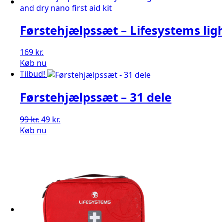
Førstehjælpssæt – Lifesystems ligh
169
kr.
Køb nu
Tilbud!
Førstehjælpssæt – 31 dele
Den
Den
99
kr.
49
kr.
oprindelige
aktuelle
Køb nu
pris
pris
var:
er:
99 kr..
49 kr..