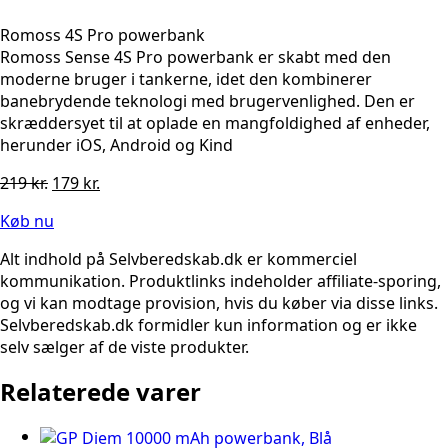
Romoss 4S Pro powerbank
Romoss Sense 4S Pro powerbank er skabt med den
moderne bruger i tankerne, idet den kombinerer
banebrydende teknologi med brugervenlighed. Den er
skræddersyet til at oplade en mangfoldighed af enheder,
herunder iOS, Android og Kind
Den
Den
219
kr.
179
kr.
oprindelige
aktuelle
Køb nu
pris
pris
var:
er:
Alt indhold på Selvberedskab.dk er kommerciel
219 kr..
179 kr..
kommunikation. Produktlinks indeholder affiliate-sporing,
og vi kan modtage provision, hvis du køber via disse links.
Selvberedskab.dk formidler kun information og er ikke
selv sælger af de viste produkter.
Relaterede varer