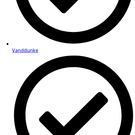
Vanddunke