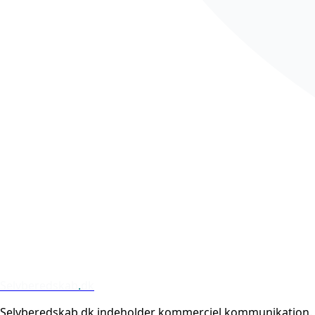
Selvberedskab
.
dk
Selvberedskab.dk indeholder kommerciel kommunikation.