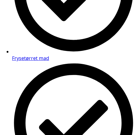
Frysetørret mad