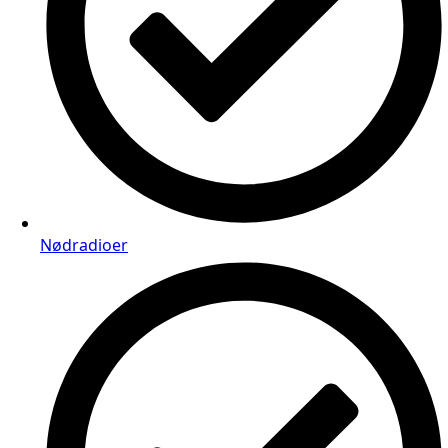
Nødradioer