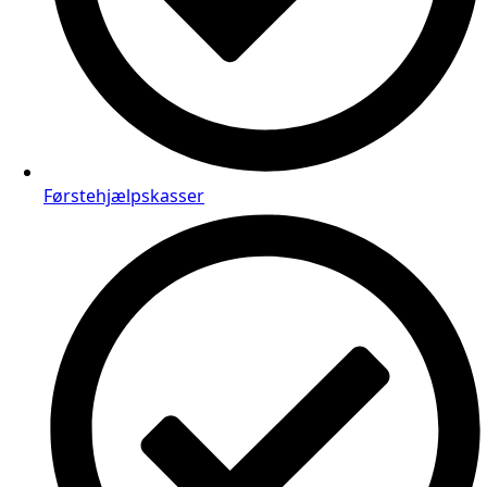
Førstehjælpskasser