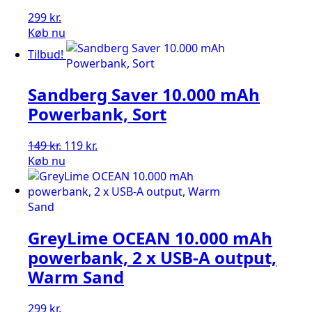
299
kr.
Køb nu
Tilbud!
Sandberg Saver 10.000 mAh
Powerbank, Sort
Den
Den
149
kr.
119
kr.
oprindelige
aktuelle
Køb nu
pris
pris
var:
er:
149 kr..
119 kr..
GreyLime OCEAN 10.000 mAh
powerbank, 2 x USB-A output,
Warm Sand
299
kr.