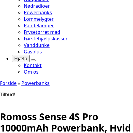
Nødradioer
Powerbanks
Lommelygter
Pandelamper
Frysetørret mad
Førstehjælpskasser
Vanddunke
Gasblus
Hjælp
Kontakt
Om os
Forside
»
Powerbanks
Tilbud!
Romoss Sense 4S Pro
10000mAh Powerbank, Hvid