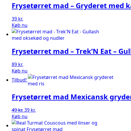
Frysetørret mad – Gryderet med k
39
kr.
Køb nu
Frysetørret mad – Trek’N Eat – G
89
kr.
Køb nu
Tilbud!
Frysetørret mad Mexicansk gryder
Den
Den
49
kr.
39
kr.
oprindelige
aktuelle
Køb nu
pris
pris
var:
er: