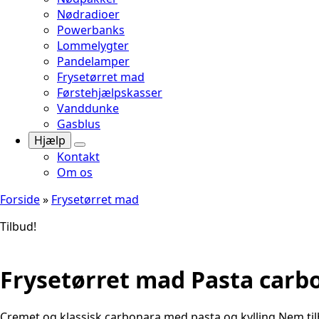
Nødradioer
Powerbanks
Lommelygter
Pandelamper
Frysetørret mad
Førstehjælpskasser
Vanddunke
Gasblus
Hjælp
Kontakt
Om os
Forside
»
Frysetørret mad
Tilbud!
Frysetørret mad Pasta carb
Cremet og klassisk carbonara med pasta og kylling Nem til