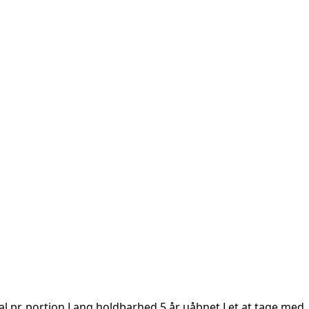
l pr. portion Lang holdbarhed 5 år uåbnet Let at tage med