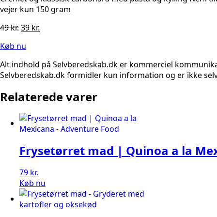
vejer kun 150 gram
Den
Den
49
kr.
39
kr.
oprindelige
aktuelle
Køb nu
pris
pris
var:
er:
Alt indhold på Selvberedskab.dk er kommerciel kommunikatio
49 kr..
39 kr..
Selvberedskab.dk formidler kun information og er ikke selv
Relaterede varer
Frysetørret mad | Quinoa a la Me
79
kr.
Køb nu