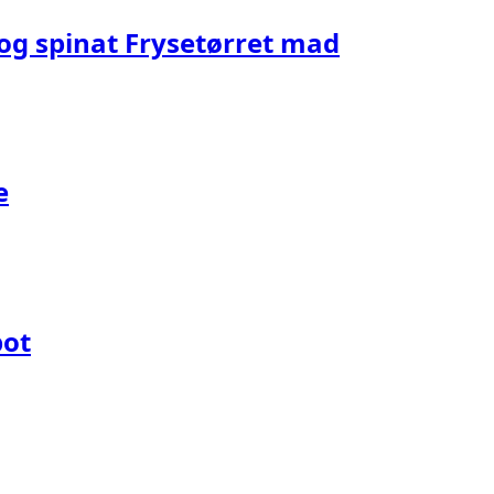
og spinat Frysetørret mad
e
pot