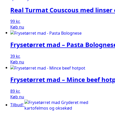
49 kr..
39 kr..
Real Turmat Couscous med linser 
99
kr.
Køb nu
Frysetørret mad – Pasta Bolognes
39
kr.
Køb nu
Frysetørret mad – Mince beef hot
89
kr.
Køb nu
Tilbud!