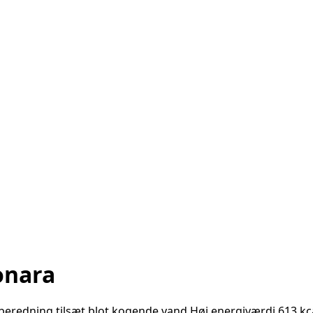
onara
beredning tilsæt blot kogende vand Høj energiværdi 613 kca