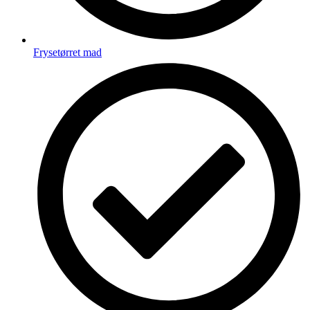
Frysetørret mad