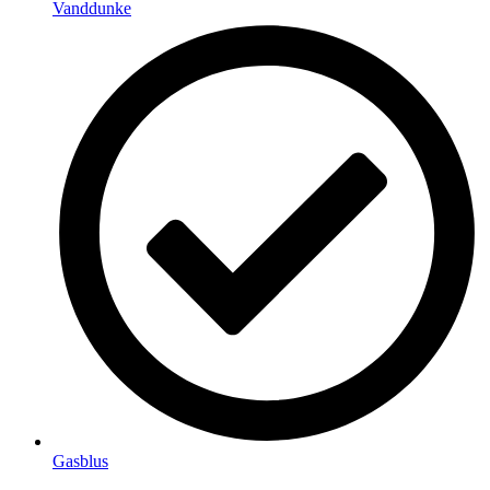
Vanddunke
Gasblus