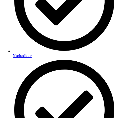
Nødradioer