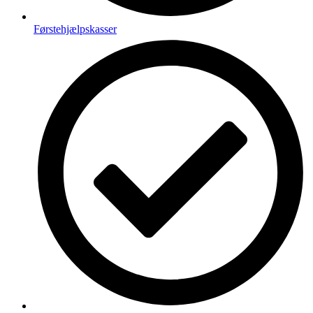
Førstehjælpskasser