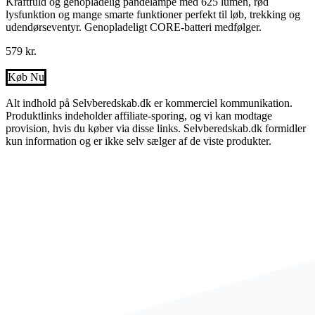
Kraftfuld og genopladelig pandelampe med 625 lumen, rød
lysfunktion og mange smarte funktioner perfekt til løb, trekking og
udendørseventyr. Genopladeligt CORE-batteri medfølger.
579
kr.
Køb Nu
Alt indhold på Selvberedskab.dk er kommerciel kommunikation.
Produktlinks indeholder affiliate-sporing, og vi kan modtage
provision, hvis du køber via disse links. Selvberedskab.dk formidler
kun information og er ikke selv sælger af de viste produkter.