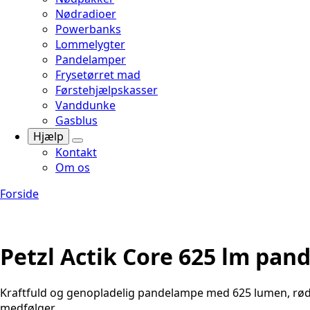
Nødradioer
Powerbanks
Lommelygter
Pandelamper
Frysetørret mad
Førstehjælpskasser
Vanddunke
Gasblus
Hjælp
Kontakt
Om os
Forside
Petzl Actik Core 625 lm pa
Kraftfuld og genopladelig pandelampe med 625 lumen, rød 
medfølger.