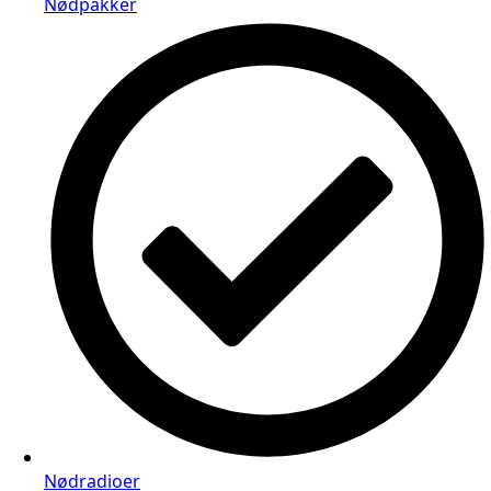
Nødpakker
Nødradioer