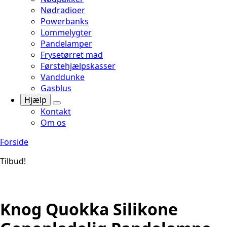
Nødradioer
Powerbanks
Lommelygter
Pandelamper
Frysetørret mad
Førstehjælpskasser
Vanddunke
Gasblus
Hjælp
Kontakt
Om os
Forside
Tilbud!
Knog Quokka Silikone