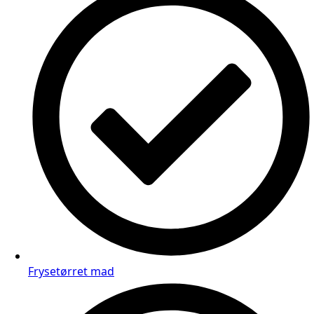
Frysetørret mad