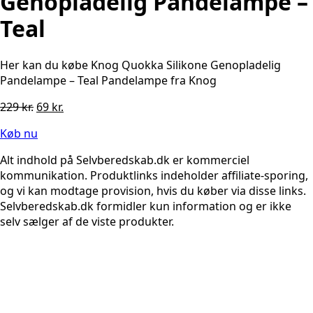
Genopladelig Pandelampe –
Teal
Her kan du købe Knog Quokka Silikone Genopladelig
Pandelampe – Teal Pandelampe fra Knog
Den
Den
229
kr.
69
kr.
oprindelige
aktuelle
Køb nu
pris
pris
var:
er:
Alt indhold på Selvberedskab.dk er kommerciel
229 kr..
69 kr..
kommunikation. Produktlinks indeholder affiliate-sporing,
og vi kan modtage provision, hvis du køber via disse links.
Selvberedskab.dk formidler kun information og er ikke
selv sælger af de viste produkter.