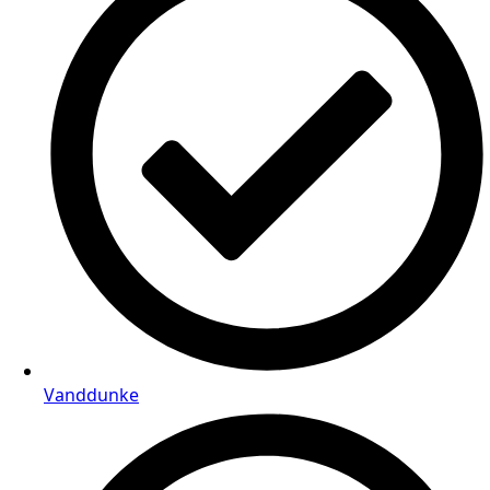
Vanddunke